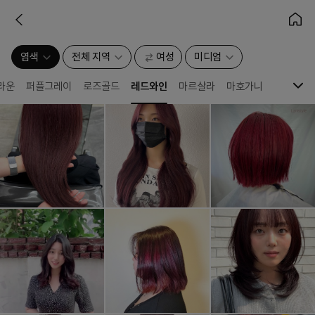
염색
전체 지역
여성
미디엄
라운
퍼플그레이
로즈골드
레드와인
마르살라
마호가니