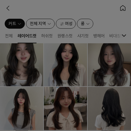
커트
전체 지역
여성
롱
전체
레이어드컷
허쉬컷
원랭스컷
샤기컷
뱅헤어
비대칭컷