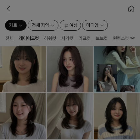
커트
전체 지역
여성
미디엄
전체
레이어드컷
허쉬컷
샤기컷
리프컷
보브컷
원랭스컷
뱅