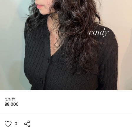
셋팅펌
88,000
0