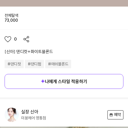
전체탈색
73,000
0
[신아] 댄디컷+화이트블론드
#
댄디컷
#
댄디펌
#
애쉬블론드
나에게 스타일 적용하기
실장
신아
예약
미봉헤어
영통점