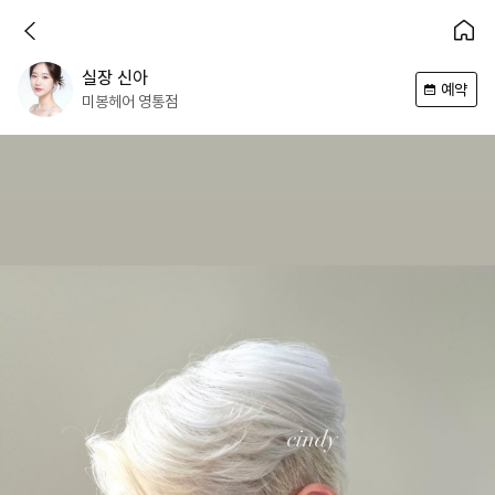
실장
신아
예약
미봉헤어
영통점