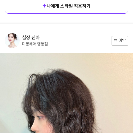
나에게 스타일 적용하기
실장
신아
예약
미봉헤어
영통점