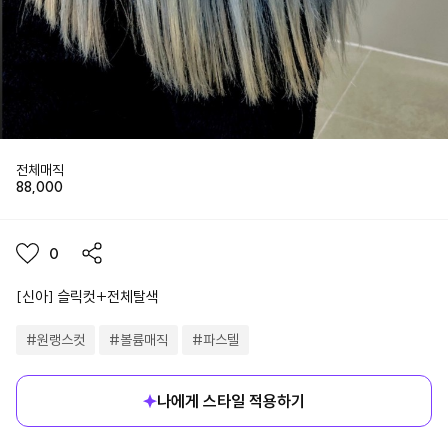
전체매직
88,000
0
[신아] 슬릭컷+전체탈색
#
원랭스컷
#
볼륨매직
#
파스텔
나에게 스타일 적용하기