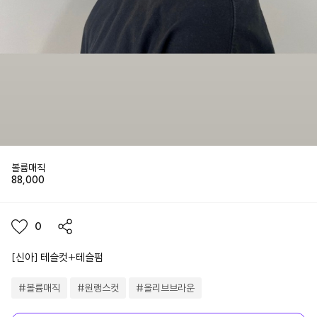
볼륨매직
88,000
0
[신아] 테슬컷+테슬펌
#
볼륨매직
#
원랭스컷
#
올리브브라운