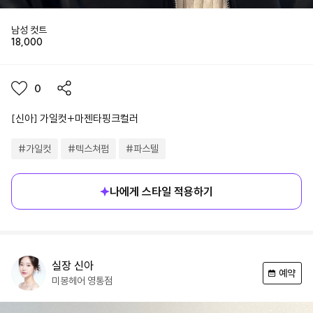
남성 컷트
18,000
0
[신아] 가일컷+마젠타핑크컬러
#
가일컷
#
텍스쳐펌
#
파스텔
나에게 스타일 적용하기
실장
신아
예약
미봉헤어
영통점