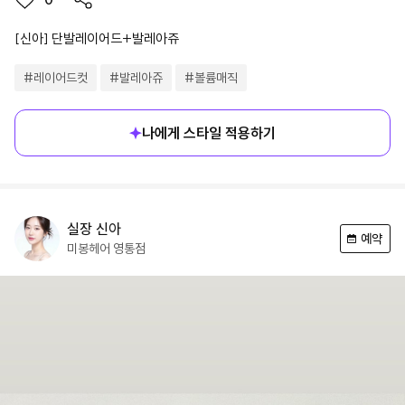
[신아] 단발레이어드+발레아쥬
#
레이어드컷
#
발레아쥬
#
볼륨매직
나에게 스타일 적용하기
실장
신아
예약
미봉헤어
영통점