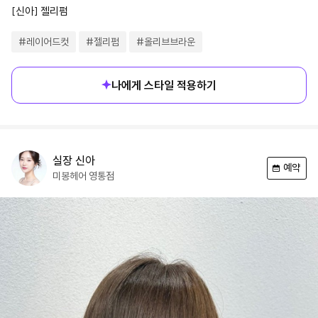
[신아] 젤리펌
#
레이어드컷
#
젤리펌
#
올리브브라운
나에게 스타일 적용하기
실장
신아
예약
미봉헤어
영통점