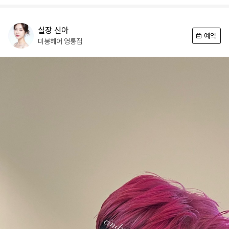
실장
신아
예약
미봉헤어
영통점