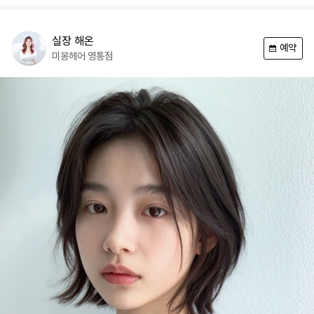
실장
해온
예약
미봉헤어
영통점