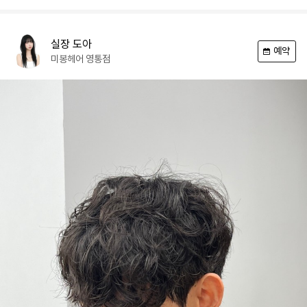
실장
도아
예약
미봉헤어
영통점