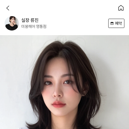
실장
류진
예약
미봉헤어
영통점