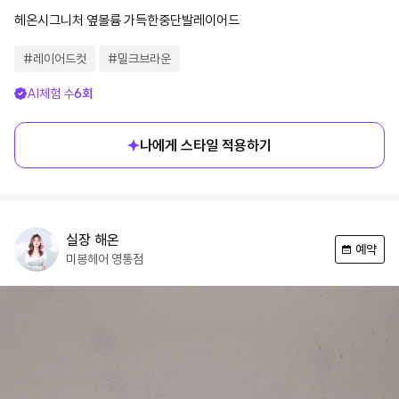
헤온시그니처 옆볼륨 가득한중단발레이어드
#
레이어드컷
#
밀크브라운
AI체험 수
6
회
나에게 스타일 적용하기
실장
해온
예약
미봉헤어
영통점