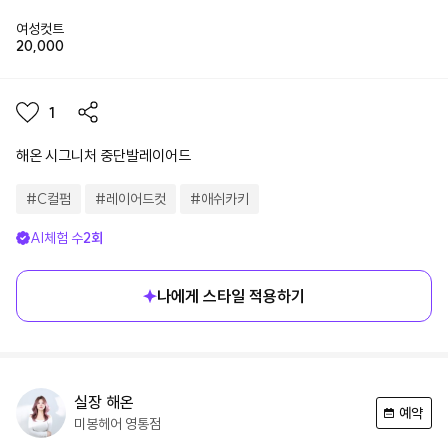
여성컷트
20,000
1
해온 시그니처 중단발레이어드
#
C컬펌
#
레이어드컷
#
애쉬카키
AI체험 수
2
회
나에게 스타일 적용하기
실장
해온
예약
미봉헤어
영통점