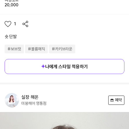
20,000
1
숏 단발
#
보브컷
#
볼륨매직
#
카키브라운
나에게 스타일 적용하기
실장
해온
예약
미봉헤어
영통점