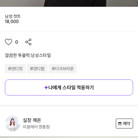
남성 컷트
18,000
0
깔끔한 투블럭 남성스타일
#
댄디컷
#
댄디펌
#
다크브라운
나에게 스타일 적용하기
실장
해온
예약
미봉헤어
영통점