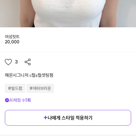
여성컷트
20,000
3
해온시그니처 c컬s컬셋팅펌
#
빌드펌
#
애쉬브라운
AI체험 수
1
회
나에게 스타일 적용하기