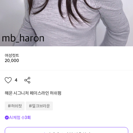
여성컷트
20,000
4
해온 시그니처 페이스라인 허쉬펌
#
허쉬컷
#
밀크브라운
AI체험 수
3
회