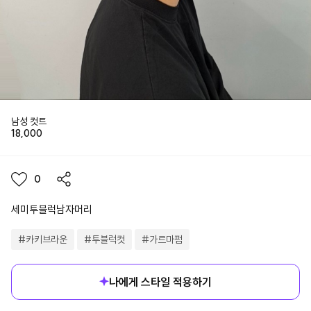
남성 컷트
18,000
0
세미투블럭남자머리
#
카키브라운
#
투블럭컷
#
가르마펌
나에게 스타일 적용하기