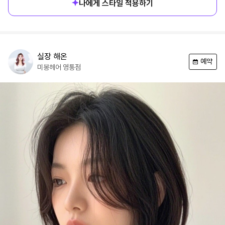
나에게 스타일 적용하기
실장
해온
예약
미봉헤어
영통점