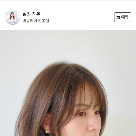
실장
해온
예약
미봉헤어
영통점