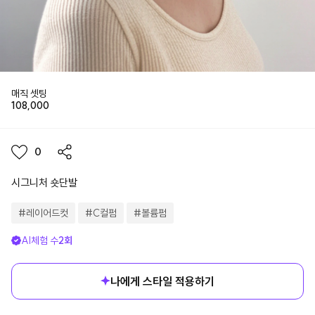
매직 셋팅
108,000
0
시그니처 숏단발
#
레이어드컷
#
C컬펌
#
볼륨펌
AI체험 수
2
회
나에게 스타일 적용하기