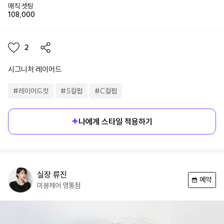
매직 셋팅
108,000
2
시그니처 레이어드
#
레이어드컷
#
S컬펌
#
C컬펌
나에게 스타일 적용하기
실장
류진
예약
미봉헤어
영통점