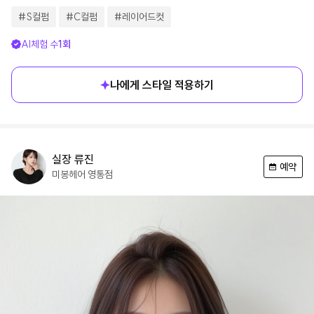
#
S컬펌
#
C컬펌
#
레이어드컷
AI체험 수
1
회
나에게 스타일 적용하기
실장
류진
예약
미봉헤어
영통점