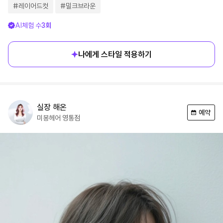
#
레이어드컷
#
밀크브라운
AI체험 수
3
회
나에게 스타일 적용하기
실장
해온
예약
미봉헤어
영통점