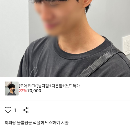
[도아 PICK]남자펌+다운펌+컷트 특가
22
%
70,000
1
히피랑 볼륨펌을 적절히 믹스하여 시술