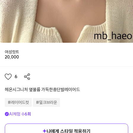
여성컷트
20,000
6
헤온시그니처 옆볼륨 가득한중단발레이어드
#
레이어드컷
#
밀크브라운
AI체험 수
6
회
나에게 스타일 적용하기