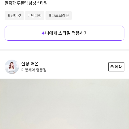
깔끔한 투블럭 남성스타일
#
댄디컷
#
댄디펌
#
다크브라운
나에게 스타일 적용하기
실장
해온
예약
미봉헤어
영통점