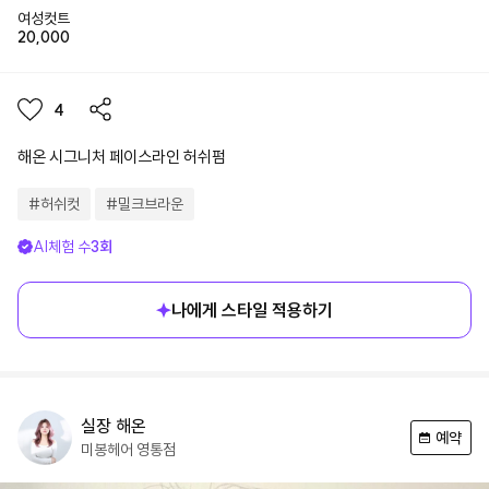
여성컷트
20,000
4
해온 시그니처 페이스라인 허쉬펌
#
허쉬컷
#
밀크브라운
AI체험 수
3
회
나에게 스타일 적용하기
실장
해온
예약
미봉헤어
영통점