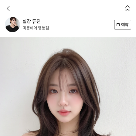
실장
류진
예약
미봉헤어
영통점