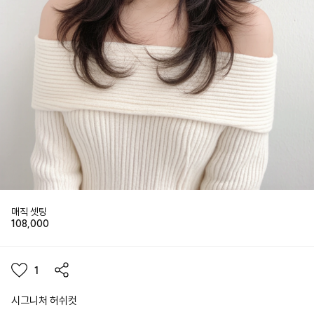
매직 셋팅
108,000
1
시그니처 허쉬컷