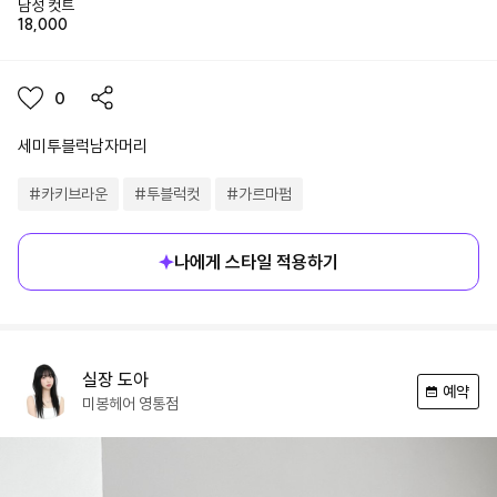
남성 컷트
18,000
0
세미투블럭남자머리
#
카키브라운
#
투블럭컷
#
가르마펌
나에게 스타일 적용하기
실장
도아
예약
미봉헤어
영통점