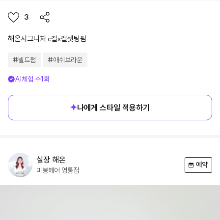
3
해온시그니처 c컬s컬셋팅펌
#
빌드펌
#
애쉬브라운
AI체험 수
1
회
나에게 스타일 적용하기
실장
해온
예약
미봉헤어
영통점