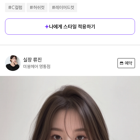
#
C컬펌
#
허쉬컷
#
레이어드컷
나에게 스타일 적용하기
실장
류진
예약
미봉헤어
영통점