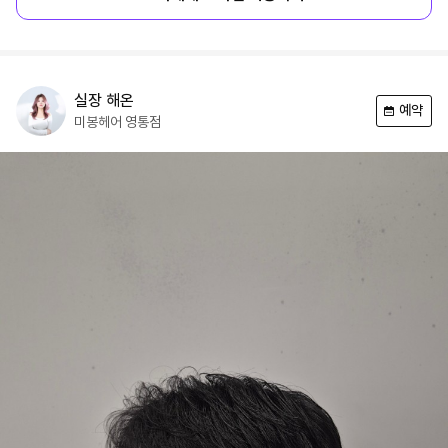
실장
해온
예약
미봉헤어
영통점