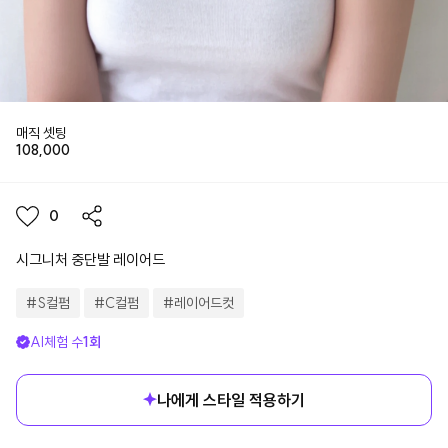
매직 셋팅
108,000
0
시그니처 중단발 레이어드
#
S컬펌
#
C컬펌
#
레이어드컷
AI체험 수
1
회
나에게 스타일 적용하기