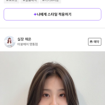
#
보브컷
#
볼륨매직
#
카키브라운
나에게 스타일 적용하기
실장
해온
예약
미봉헤어
영통점