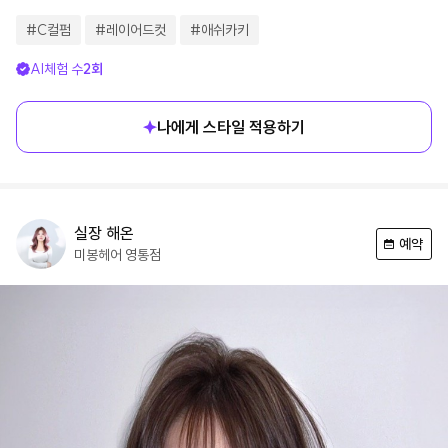
#
C컬펌
#
레이어드컷
#
애쉬카키
AI체험 수
2
회
나에게 스타일 적용하기
실장
해온
예약
미봉헤어
영통점