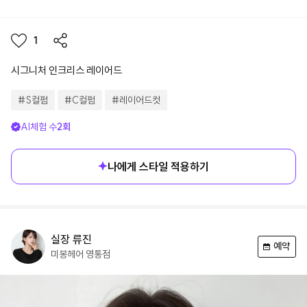
1
시그니처 인크리스 레이어드
#
S컬펌
#
C컬펌
#
레이어드컷
AI체험 수
2
회
나에게 스타일 적용하기
실장
류진
예약
미봉헤어
영통점