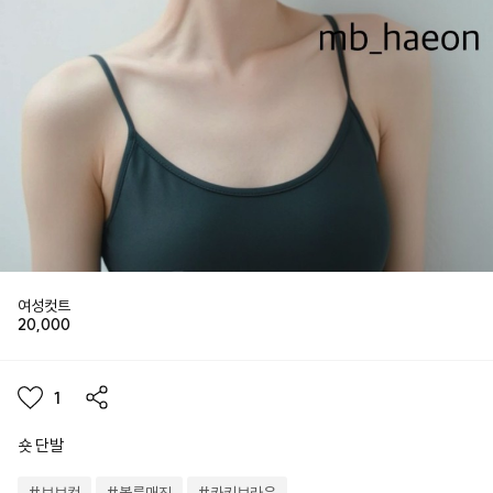
여성컷트
20,000
1
숏 단발