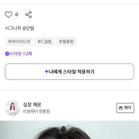
0
시그니처 숏단발
#
레이어드컷
#
C컬펌
#
볼륨펌
AI체험 수
2
회
나에게 스타일 적용하기
실장
해온
예약
미봉헤어
영통점