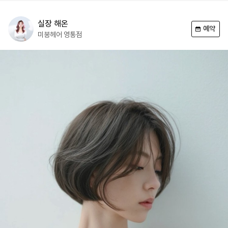
실장
해온
예약
미봉헤어
영통점