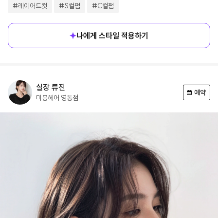
#
레이어드컷
#
S컬펌
#
C컬펌
나에게 스타일 적용하기
실장
류진
예약
미봉헤어
영통점