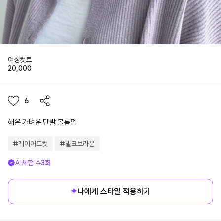
여성컷트
20,000
6
해온 가벼운 단발 볼륨펌
#
레이어드컷
#
밀크브라운
AI체험 수
3
회
나에게 스타일 적용하기