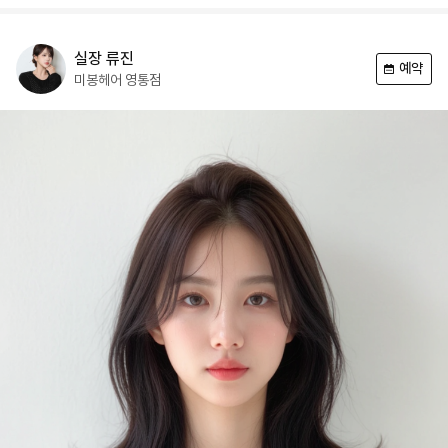
실장
류진
예약
미봉헤어
영통점