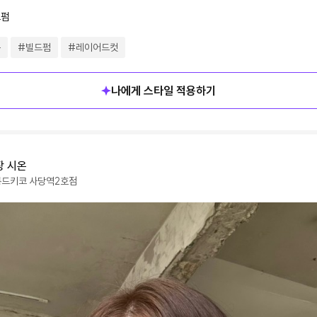
드펌
운
#
빌드펌
#
레이어드컷
나에게 스타일 적용하기
장
시온
롱드키코
사당역2호점