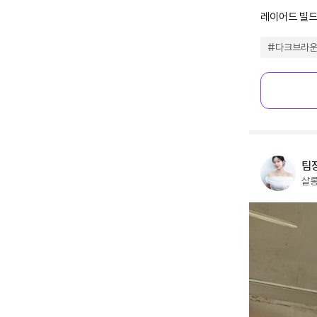
레이어드 빌
#
다크브라
팀
살