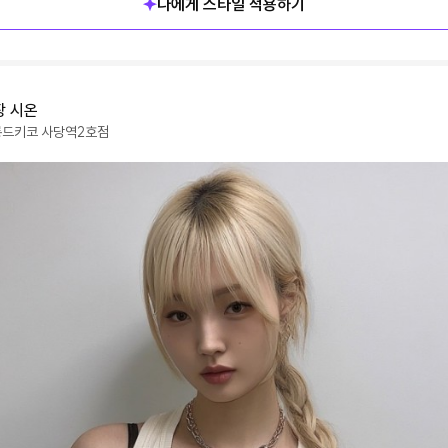
나에게 스타일 적용하기
장
시온
롱드키코
사당역2호점