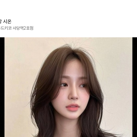
장
시온
롱드키코
사당역2호점