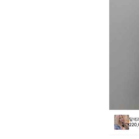
탈색과
220,