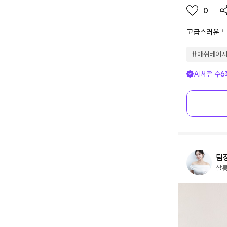
0
고급스러운 느
#
애쉬베이
AI체험 수
6
팀
살