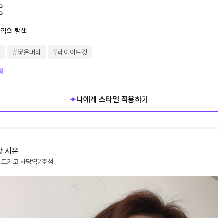
낌의 탈색
지
#
땋은머리
#
레이어드컷
회
나에게 스타일 적용하기
장
시온
롱드키코
사당역2호점