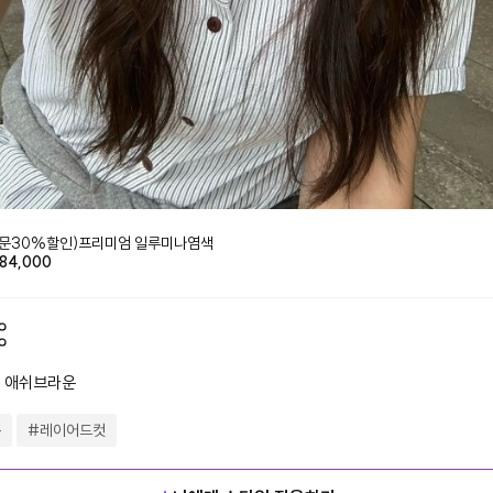
방문30%할인)프리미엄 일루미나염색
84,000
의 애쉬브라운
운
#
레이어드컷