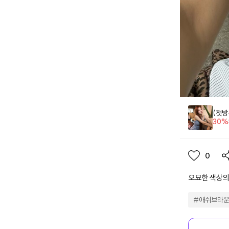
(첫
30
%
0
오묘한 색상
#
애쉬브라