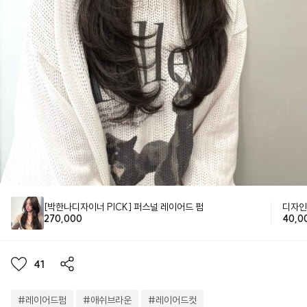
[박한나디자이너 PICK] 퍼스널 레이어드 펌
디자인
270,000
40,0
41
#
레이어드펌
#
애쉬브라운
#
레이어드컷