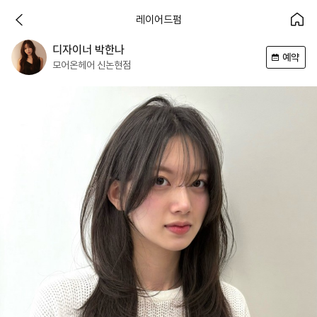
레이어드펌
디자이너
박한나
예약
모어온헤어
신논현점