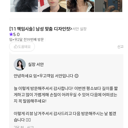
[1:1 책임시술] 남성 맞춤 디자인컷
서안
실장
5.0
임*우
2달 전
19번째 방문
도움돼요
신고
실장 서안
안녕하세요 임*우고객임 서안입니다 😊

늘 이렇게 방문해주셔서 감사합니다! 이번엔 평소보다 길이를 짧
게하고 많이 가볍게해 손질이 어려우실 수 있어 다음에 어떠셨는
지 꼭 말씀해주세요!

이렇게 리뷰 남겨주셔서 감사드리고 다음 방문해주시는 날 뵙겠
습니다 🙂‍↕️
2달 전
신고