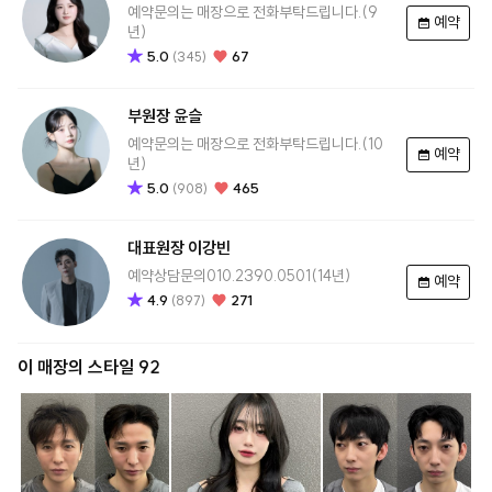
예약문의는 매장으로 전화부탁드립니다.(9
예약
년)
5.0
67
(
345
)
부원장
윤슬
예약문의는 매장으로 전화부탁드립니다.(10
예약
년)
5.0
465
(
908
)
대표원장
이강빈
예약상담문의010.2390.0501(14년)
예약
4.9
271
(
897
)
이 매장의 스타일 92