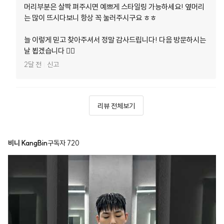
머리부분은 살짝 펴주시면 예쁘게 스타일링 가능하세요! 옆머리
는 많이 뜨시다보니 항상 꼭 눌러주시구요 ㅎㅎ

늘 이렇게 믿고 찾아주셔서 정말 감사드립니다! 다음 방문하시는 
날 뵙겠습니다 🙂‍↕️
2달 전
신고
리뷰 전체보기
비니 KangBin
구독자
720