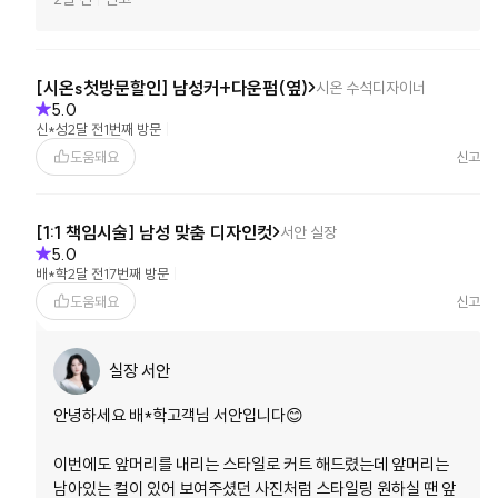
[시온s첫방문할인] 남성커+다운펌(옆)
시온
수석디자이너
5.0
신*성
2달 전
1번째 방문
도움돼요
신고
[1:1 책임시술] 남성 맞춤 디자인컷
서안
실장
5.0
배*학
2달 전
17번째 방문
도움돼요
신고
실장 서안
안녕하세요 배*학고객님 서안입니다😊

이번에도 앞머리를 내리는 스타일로 커트 해드렸는데 앞머리는 
남아있는 컬이 있어 보여주셨던 사진처럼 스타일링 원하실 땐 앞