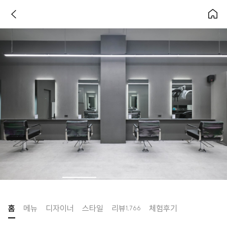
홈
메뉴
디자이너
스타일
리뷰
체험후기
1,766