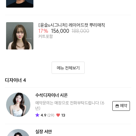
[윤슬s시그니처] 레이어드컷 뿌리매직
17
%
156,000
188,000
커트포함
메뉴 전체보기
디자이너 4
수석디자이너
시온
예약문의는 매장으로 전화부탁드립니다.(6
예약
년)
4.9
13
(
29
)
실장
서안