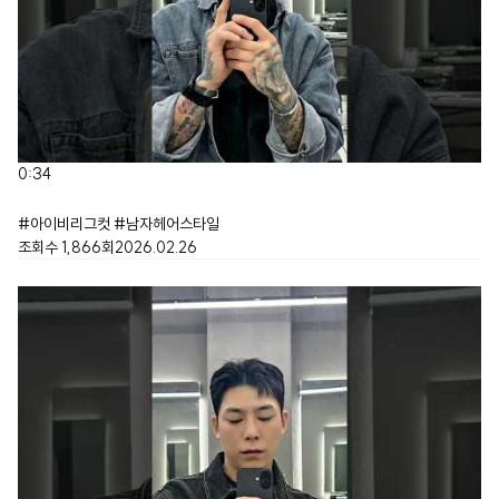
0:34
#아이비리그컷 #남자헤어스타일
조회수
1,866
회
2026.02.26