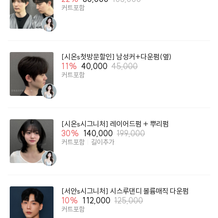
**1:1 책임시술 매장으로서 매장예약 현황에 따라 10~15분이상 늦
커트포함
어지는 경우 뒷 타임예약 고객님께 피해가 갈수있어

  부득이하게 노쇼처리 될수있음을 알려드립니다. 시간준수 부탁드
리며 늦어지시는경우 매장으로 연락부탁드립니다**

**당일 취소 및 예약변경시 다음예약 불가합니다**

[시온s첫방문할인] 남성커+다운펌(옆)
**주차지원**

11
%
40,000
45,000
기본 30분무료

커트포함
컷,드라이,클리닉 30분

펌,염색 (최대) 1시간, 열펌 (최대)2시간

이외에는 30분기준 1.000원 본인부담

 *앞머리컷,샴푸는 지원불가*
[시온s시그니처] 레이어드펌 + 뿌리펌
30
%
140,000
199,000
커트포함
길이추가
[서안s시그니처] 시스루댄디 볼륨매직 다운펌
10
%
112,000
125,000
커트포함