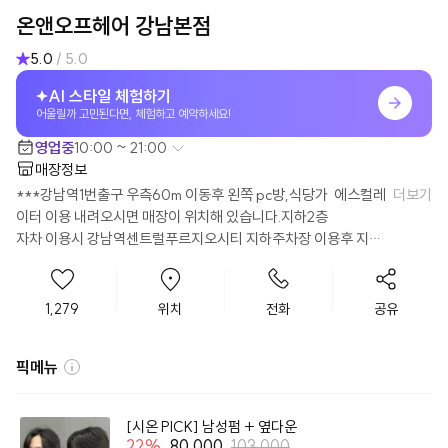
온앤오프헤어 강남본점
5.0
/ 5.0
AI 스타일 체험하기
어울릴까 고민된다면, 체험하고 예약하세요!
영업중
10:00 ~ 21:00
매장정보
***강남역1번출구 우측60m 이동후 왼쪽 pc방,식당가  에스컬레
더보기
이터 이용 내려오시면 매장이 위치해 있습니다.지하2층

자차 이용시 강남역센트럴푸르지오시티 지하주차장 이용후 지하2
층***

매장을 다녀가시는 모든분들에게 새로운 멋과 아름다움이 스며들
수있는 하루를 선물해드리겠습니다

1,279
위치
전화
공유
오시는 고객 한분한분에게  맞는 디자인과 스타일을 찾아 최고의 
기술과 노하우로 

픽메뉴
스타일은 만들어 드리겠습니다. 1:1 책임시술로 만족도를 더 높여드
립니다.

100% 정품약제만을 사용하여 모발손상과 두피손상에서 안전한 
[시온 PICK] 남성펌 + 옆다운
시술이 이루어질수있게 도와드리겠습니다.

22
%
80,000
103,000