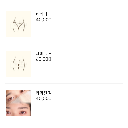
2. 매끄럽게 흐르는 결의 아름다움, 스킨 플래닝

솜털 아래 진짜 피부가 있습니다. 스킨 플래닝으로 피부 결 사이에 
비키니
남아있는 메이크업 잔여물 등을 걷어내고 본래의 건강한 피부와 만
40,000
나보세요.

3. 말랑말랑 마시멜로 같은 내 발, 패디 플래닝

패디 플래닝은 걸음걸이와 체형, 신발의 선택에 따라 생기게 된 각
질과 굳은살을 부드럽게 제거해 줍니다. 패디 플래닝은 고생한 발
의 흔적을 지워줄 가장 안전한 방법입니다.

세미 누드
60,000
* 찾아오시는 길

- 2호선 홍대입구역 9번 출구로 나와 180m 직진하면 애플스토어
가 보입니다.

- 애플스토어 좌측 골목으로 들어와 100m 직진하면 토니모리가 
보입니다.

케라틴 펌
- 토니모리 좌측 골목으로 들어와 100m 직진하면 '수상한 사진
40,000
관'이 있는 건물 5층에 더 리추얼 룸 홍대점이 있습니다.