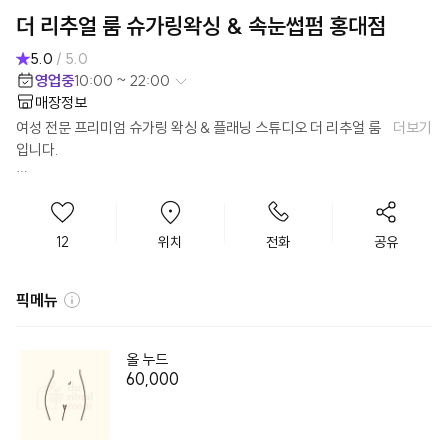
더 리추얼 룸 슈가링왁싱 & 속눈썹펌 홍대점
5.0
/ 5.0
영업중
10:00 ~ 22:00
매장정보
여성 전문 프리미엄 슈가링 왁싱 & 플래닝 스튜디오 더 리추얼 룸
더보기
입니다.

더 리추얼 룸은 시류나 유행, 타인의 척도가 아닌 우리가 갖고 있는 
본연의 아름다움을 발견하고 가꾸는 것을 목표로 합니다.

12
위치
전화
공유
우리의 일상에 활력을 불어넣는 규칙적인 습관, 더 리추얼 룸에서 
시작해 보세요.

픽메뉴
1. 설탕으로 하는 제모의 힘, 슈가링

슈가링은 설탕, 물, 레몬즙 등 100% 천연 성분만을 배합해 만든 
올 누드
슈가 페이스트로 시술하는 제모 방법입니다. 일반 왁싱보다 통증이 
60,000
적고 천연 성분으로 이뤄져 인체에 무해하며 체온과 비슷하여 화상
의 위험이 없습니다.
