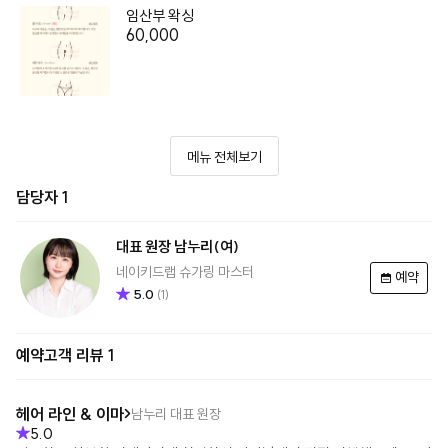
임산부 왁싱
60,000
메뉴 전체보기
담당자 1
대표 원장
남누리
(여)
네이키드랩 슈가링 마스터
예약
5.0
(
1
)
예약고객 리뷰 1
헤어 라인 & 이마
남누리
대표 원장
5.0