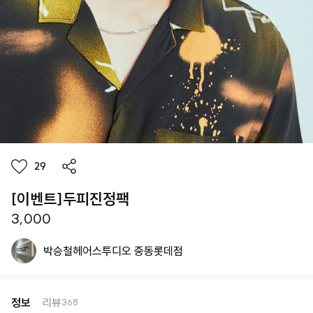
29
[이벤트]두피진정팩
3,000
박승철헤어스투디오 중동롯데점
정보
리뷰
368