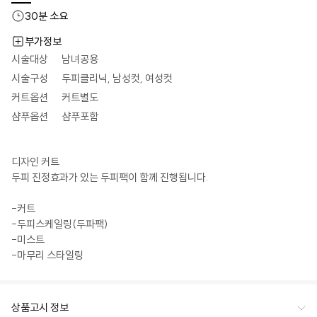
30
분 소요
부가정보
시술대상
남녀공용
시술구성
두피클리닉, 남성컷, 여성컷
커트옵션
커트별도
샴푸옵션
샴푸포함
디자인 커트

두피 진정효과가 있는 두피팩이 함께 진행됩니다.

-커트

-두피스케일링(두파팩)

-미스트

-마무리 스타일링
상품고시 정보