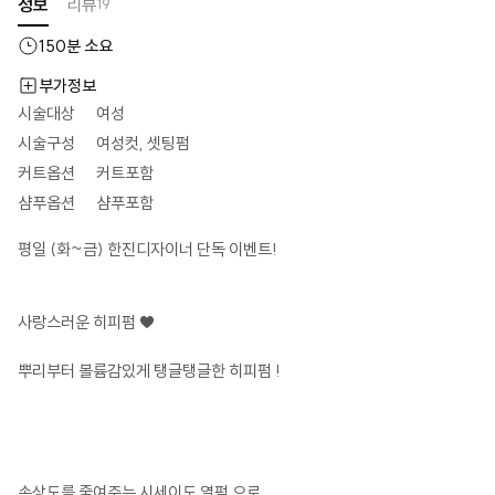
정보
리뷰
19
150
분 소요
부가정보
시술대상
여성
시술구성
여성컷, 셋팅펌
커트옵션
커트포함
샴푸옵션
샴푸포함
평일 (화~금) 한진디자이너 단독 이벤트! 

사랑스러운 히피펌 ♥

뿌리부터 볼륨감있게 탱글탱글한 히피펌 ! 

손상도를 줄여주는 시세이도 열펌 으로 
