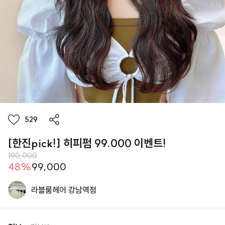
529
[한진pick!] 히피펌 99.000 이벤트!
190,000
48
%
99,000
라블룸헤어 강남역점