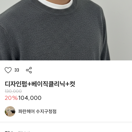
33
디자인펌+베이직클리닉+컷
130,000
20
%
104,000
파란헤어 수지구청점