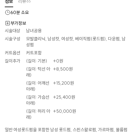
정보
리뷰
65
60
분 소요
부가정보
시술대상
남녀공용
시술구성
모발클리닉, 남성컷, 여성컷, 베이직펌(롯드펌), 다운펌, 남
성펌
커트옵션
커트포함
길이추가
(길이: 기본)
+
0
원
(길이: 턱선 아
+
8,500
원
래)
(길이: 어깨선
+
15,200
원
아래)
(길이: 가슴선
+
25,400
원
아래)
(길이: 허리 아
+
50,000
원
래)
일반 여성롯드펌을 포함한 남성 롯드펌, 스핀스왈로펌, 가르마펌, 볼륨펌