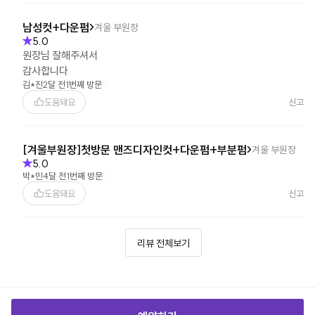
남성컷+다운펌
겨울
부원장
5.0
원장님 잘해주셔서
감사합니다
김*진
2달 전
1번째 방문
도움돼요
신고
[겨울부원장]첫방문 맨즈디자인컷+다운펌+부분펌
겨울
부원장
5.0
박*민
4달 전
1번째 방문
도움돼요
신고
리뷰 전체보기