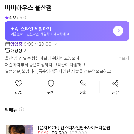
바비하우스 울산점
4.9
/ 5.0
AI 스타일 체험하기
어울릴까 고민된다면, 체험하고 예약하세요!
영업중
10:00 ~ 20:00
매장정보
울산 남구  달동 왕생이길에 위치하고있으며

더보기
어린아이부터 중년여성까지 고객층이 다양하고 

열펌전문,붙임머리,특수염색등 다양한 시술을 전문적으로하고 있
는 토탈헤어살롱입니다~
625
위치
전화
공유
픽메뉴
[윤지 PICK] 맨즈디자인펌+사이드다운펌
50
%
53,500
107,000