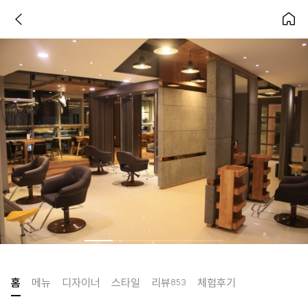
홈
메뉴
디자이너
스타일
리뷰
체험후기
853