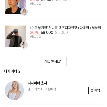
커트포함
[겨울부원장]첫방문 맨즈디자인컷+다운펌+부분펌
20
%
68,000
85,000
커트포함
메뉴 전체보기
디자이너 2
디자이너
윤지
맨즈 가르마, 여성매직
예약