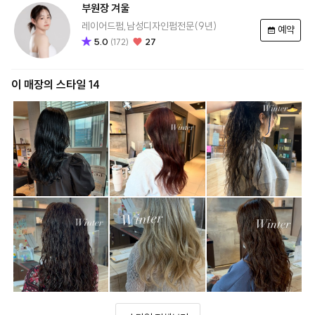
부원장
겨울
레이어드펌,남성디자인펌전문(9년)
예약
5.0
27
(
172
)
이 매장의 스타일 14