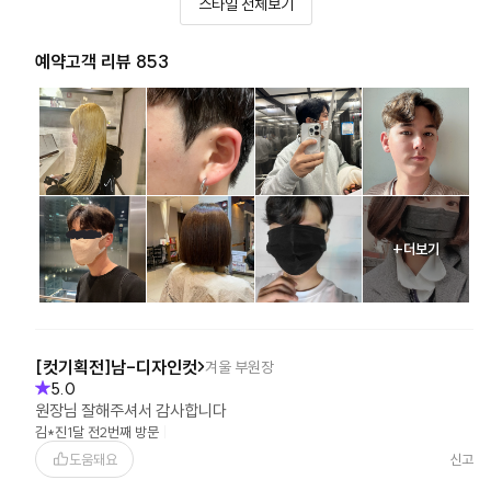
스타일 전체보기
예약고객 리뷰 853
+더보기
[컷기획전]남-디자인컷
겨울
부원장
5.0
원장님 잘해주셔서 감사합니다
김*진
1달 전
2번째 방문
도움돼요
신고