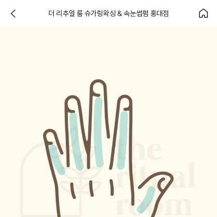
더 리추얼 룸 슈가링왁싱 & 속눈썹펌 홍대점