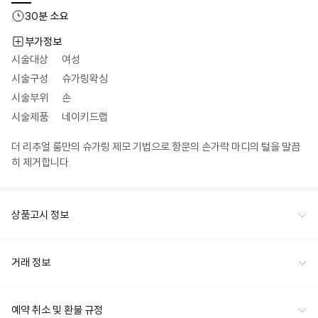
30
분 소요
부가정보
시술대상
여성
시술구성
슈가링왁싱
시술부위
손
시술제품
네이키드랩
더 리추얼 룸만의 슈가링 제모 기법으로 항문의 손가락 마디의 털을 말끔
히 제거합니다.
상품고시 정보
거래 정보
예약 취소 및 환불 규정