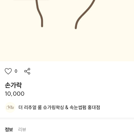
0
손가락
10,000
더 리추얼 룸 슈가링왁싱 & 속눈썹펌 홍대점
정보
리뷰